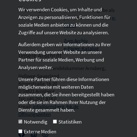
Wir verwenden Cookies, um Inhalte und
Die aktuelle Ausgabe als
Anzeigen zu personalisieren, Funktionen für
pdf- Download
und als
e-
soziale Medien anbieten zu können und die
Paper
Zugriffe auf unsere Website zu analysieren.
Zum Archiv
Außerdem geben wir Informationen zu Ihrer
e-Paper-Katalog
Verwendung unserer Website an unsere
Unsere Anschrift
Partner für soziale Medien, Werbung und
Analysen weiter.
Industrie- und Handelskammer Arnsberg,
Hellweg-Sauerland
Unsere Partner führen diese Informationen
Königstraße 18-20
möglicherweise mit weiteren Daten
D 59821 Arnsberg
zusammen, die Sie ihnen bereitgestellt haben
Tel: +49 2931 878 0
oder die sie im Rahmen Ihrer Nutzung der
Email:
info@arnsberg.ihk.de
Dienste gesammelt haben.
Öffnungszeiten
Notwendig
Statistiken
Externe Medien