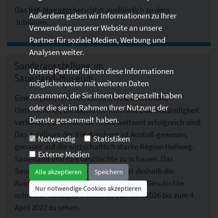
Das
IHK-Magazin
berichtet ausführlich zu dem
Außerdem geben wir Informationen zu Ihrer
Jubiläum.
Verwendung unserer Website an unsere
Partner für soziale Medien, Werbung und
Analysen weiter.
Sonderausstellung im
Unsere Partner führen diese Informationen
Sauerland-Museum
möglicherweise mit weiteren Daten
zusammen, die Sie ihnen bereitgestellt haben
Eine Region, reich an Wasser, Holz und Metall;
oder die sie im Rahmen Ihrer Nutzung der
Unternehmer, die Ideenreichtum mit Bodenständigkeit
Dienste gesammelt haben.
verbinden; Betriebe, die heute weltweit erfolgreich sind:
Das Jubiläum der IHK Arnsberg ist Anstoß gewesen,
Notwendig
Statistiken
genauer auf die wirtschaftlich starke Region Hellweg-
Externe Medien
Sauerland und ihre Geschichte zu schauen. Das
Sauerland-Museum in Arnsberg hat deshalb die
Alle akzeptieren
Speichern
Ausstellung „Macherland. Wo Industrie Geschichte
Nur notwendige Cookies akzeptieren
schreibt.“ konzipiert. Diese ist von Juni 2026 bis zum 4.
April 2027 zu sehen.