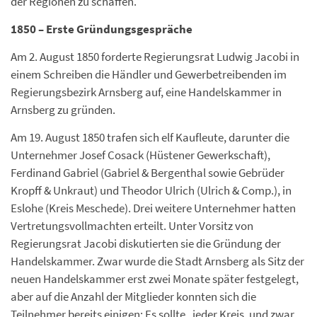
der Regionen zu schaffen.
1850 – Erste Gründungsgespräche
Am 2. August 1850 forderte Regierungsrat Ludwig Jacobi in
einem Schreiben die Händler und Gewerbetreibenden im
Regierungsbezirk Arnsberg auf, eine Handelskammer in
Arnsberg zu gründen.
Am 19. August 1850 trafen sich elf Kaufleute, darunter die
Unternehmer Josef Cosack (Hüstener Gewerkschaft),
Ferdinand Gabriel (Gabriel & Bergenthal sowie Gebrüder
Kropff & Unkraut) und Theodor Ulrich (Ulrich & Comp.), in
Eslohe (Kreis Meschede). Drei weitere Unternehmer hatten
Vertretungsvollmachten erteilt. Unter Vorsitz von
Regierungsrat Jacobi diskutierten sie die Gründung der
Handelskammer. Zwar wurde die Stadt Arnsberg als Sitz der
neuen Handelskammer erst zwei Monate später festgelegt,
aber auf die Anzahl der Mitglieder konnten sich die
Teilnehmer bereits einigen: Es sollte „jeder Kreis, und zwar