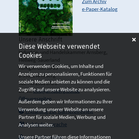
Zum Archiv
e-Paper-Katalog
Unsere Anschrift
Diese Webseite verwendet
Industrie- und Handelskammer Arnsberg,
Cookies
Hellweg-Sauerland
Wir verwenden Cookies, um Inhalte und
Königstraße 18-20
Anzeigen zu personalisieren, Funktionen für
D 59821 Arnsberg
soziale Medien anbieten zu können und die
Tel: +49 2931 878 0
Zugriffe auf unsere Website zu analysieren.
Email:
info@arnsberg.ihk.de
Öffnungszeiten
Außerdem geben wir Informationen zu Ihrer
Verwendung unserer Website an unsere
Erklärung zur Barrierefreiheit
Partner für soziale Medien, Werbung und
Gebärdensprache
Analysen weiter.
Unsere Partner führen diese Informationen
Leichte Sprache