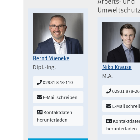
Arbeits- und
Umweltschut
Bernd Wieneke
Dipl.-Ing.
Niko Krause
M.A.
02931 878-110
02931 878-26
E-Mail schreiben
E-Mail schre
Kontaktdaten
herunterladen
Kontaktdate
herunterladen