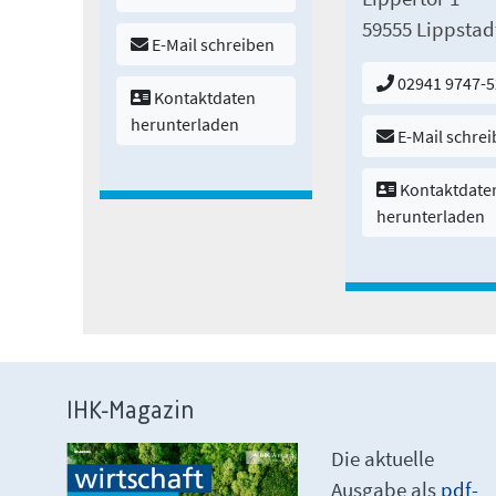
59555 Lippstad
E-Mail schreiben
02941 9747-5
Kontaktdaten
herunterladen
E-Mail schre
Kontaktdate
herunterladen
IHK-Magazin
Die aktuelle
Ausgabe als
pdf-