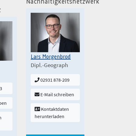
Nachhaltigkeitsnetzwerk
z
Lars Morgenbrod
Dipl.-Geograph
02931 878-209
3
E-Mail schreiben
iben
Kontaktdaten
herunterladen
n