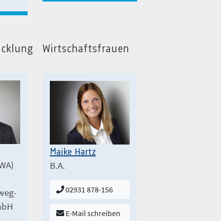
icklung
Wirtschaftsfrauen
Maike Hartz
VWA)
B.A.
02931 878-156
lweg-
mbH
E-Mail schreiben