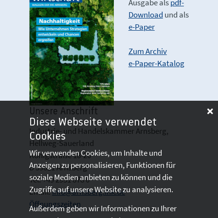
Ausgabe als
pdf-
Download
und als
e-Paper
Zum Archiv
e-Paper-Katalog
Unsere Anschrift
Diese Webseite verwendet
Industrie- und Handelskammer Arnsberg,
Cookies
Hellweg-Sauerland
Wir verwenden Cookies, um Inhalte und
Königstraße 18-20
Anzeigen zu personalisieren, Funktionen für
D 59821 Arnsberg
soziale Medien anbieten zu können und die
Tel: +49 2931 878 0
Zugriffe auf unsere Website zu analysieren.
Email:
info@arnsberg.ihk.de
Öffnungszeiten
Außerdem geben wir Informationen zu Ihrer