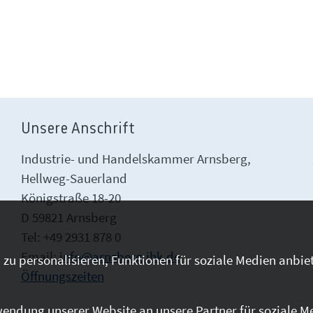
Unsere Anschrift
Industrie- und Handelskammer Arnsberg,
Hellweg-Sauerland
Königstraße 18-20
D 59821 Arnsberg
Tel: +49 2931 878 0
Email:
info@arnsberg.ihk.de
zu personalisieren, Funktionen für soziale Medien anbiet
Öffnungszeiten
endung unserer Website an unsere Partner für soziale M