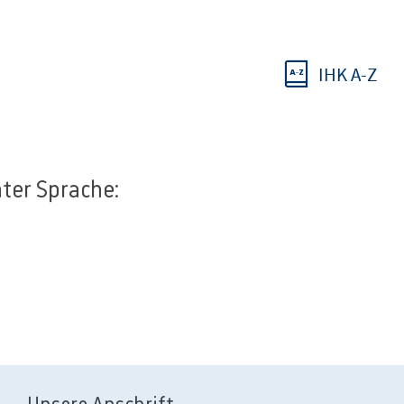
IHK A-Z
hter Sprache: