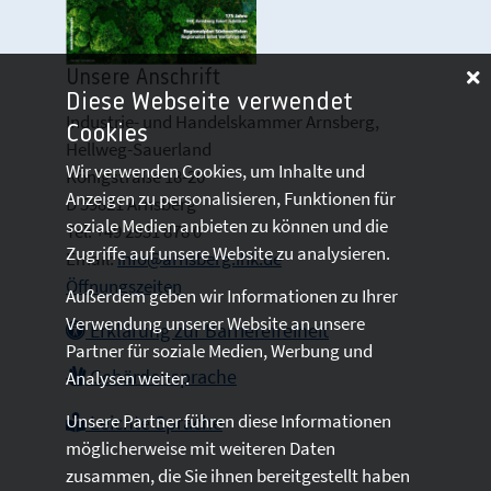
Unsere Anschrift
Diese Webseite verwendet
Industrie- und Handelskammer Arnsberg,
Cookies
Hellweg-Sauerland
Wir verwenden Cookies, um Inhalte und
Königstraße 18-20
Anzeigen zu personalisieren, Funktionen für
D 59821 Arnsberg
soziale Medien anbieten zu können und die
Tel: +49 2931 878 0
Zugriffe auf unsere Website zu analysieren.
Email:
info@arnsberg.ihk.de
Öffnungszeiten
Außerdem geben wir Informationen zu Ihrer
Verwendung unserer Website an unsere
Erklärung zur Barrierefreiheit
Partner für soziale Medien, Werbung und
Gebärdensprache
Analysen weiter.
Unsere Partner führen diese Informationen
Leichte Sprache
möglicherweise mit weiteren Daten
zusammen, die Sie ihnen bereitgestellt haben