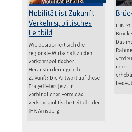
Foto: IHK Arnsberg
Foto: P.S.D
Mobilität ist Zukunft -
Brüc
Verkehrspolitisches
IHK-Stu
Leitbild
Brücke
Das ma
Wie positioniert sich die
Rahme
regionale Wirtschaft zu den
verdeu
verkehrspolitischen
marode
Herausforderungen der
erhebl
Zukunft? Die Antwort auf diese
bedeut
Frage liefert jetzt in
verbindlicher Form das
verkehrspolitische Leitbild der
IHK Arnsberg.