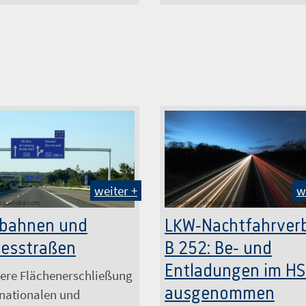
weiter +
w
ock.adobe.com
mirkograul - stock.adobe.com
bahnen und
LKW-Nachtfahrver
esstraßen
B 252: Be- und
Entladungen im H
nere Flächenerschließung
ausgenommen
 nationalen und