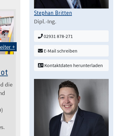
Stephan Britten
Dipl.-Ing.
02931 878-271
eiter +
E-Mail schreiben
Kontaktdaten herunterladen
bot
nd die
nd
D)
es.