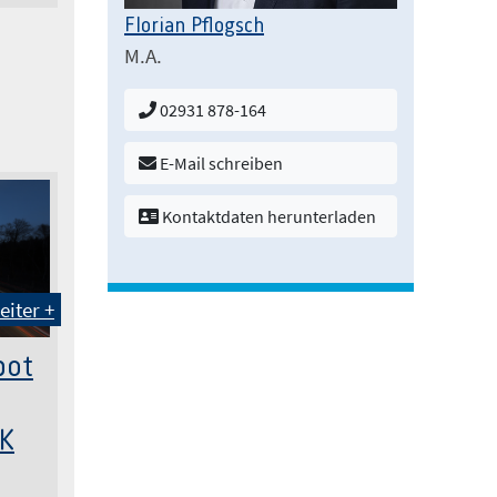
Florian Pflogsch
M.A.
02931 878-164
E-Mail schreiben
Kontaktdaten herunterladen
eiter +
bot
SK