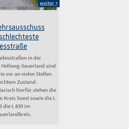
weiter +
n/IHK
ehrsausschuss
 schlechteste
esstraße
ndesstraßen in der
 Hellweg-Sauerland sind
e vor an vielen Stellen
lechtem Zustand.
arisch hierfür stehen die
m Kreis Soest sowie die L
d die L 839 im
uerlandkreis.