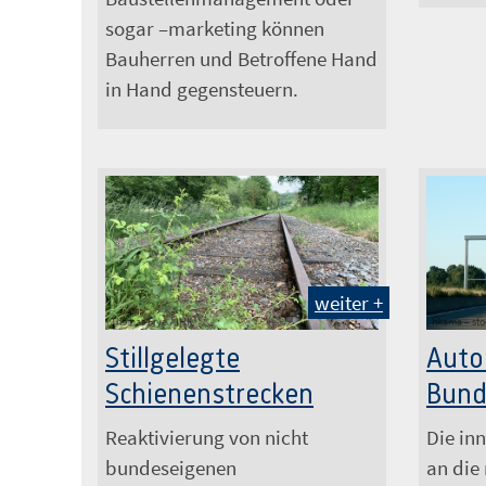
sogar –marketing können
Bauherren und Betroffene Hand
in Hand gegensteuern.
weiter +
hkama – st
Thomas Frye / IHK
Auto
Stillgelegte
Bund
Schienenstrecken
Die in
Reaktivierung von nicht
an die
bundeseigenen