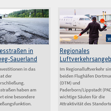
w
ple Landesstraße 2
Foto: Airport Paderborn-Lippstadt
esstraßen in
Regionales
weg-Sauerland
Luftverkehrsange
nvestitionen in das
Im Regionalluftverkehr si
at der
beiden Flughäfen Dortmu
schließung.
(DTM) und
sstraßen haben am
Paderborn/Lippstadt (PA
rt eine besondere
wichtige Säulen für die
ießungsfunktion.
Attraktivität des Standort