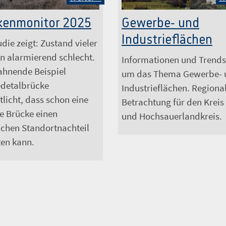
Foto: Kruwt - stock.adobe.com
ES!GN – stock.adobe.com
Gewerbe- und
kenmonitor 2025
Industrieflächen
die zeigt: Zustand vieler
n alarmierend schlecht.
Informationen und Trends
hnende Beispiel
um das Thema Gewerbe- 
detalbrücke
Industrieflächen. Regiona
tlicht, dass schon eine
Betrachtung für den Kreis
 Brücke einen
und Hochsauerlandkreis.
ichen Standortnachteil
en kann.