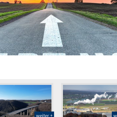
w
weiter +