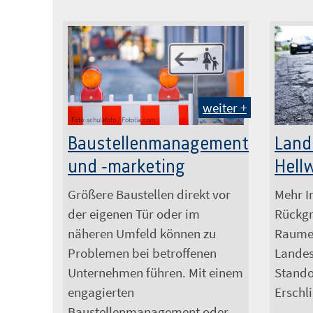
weiter +
Foto: schulzfoto / Fotolia.com
Foto: Detem
Baustellenmanagement
Land
und -marketing
Hell
Größere Baustellen direkt vor
Mehr I
der eigenen Tür oder im
Rückgr
näheren Umfeld können zu
Raumer
Problemen bei betroffenen
Lande
Unternehmen führen. Mit einem
Stando
engagierten
Erschl
Baustellenmanagement oder