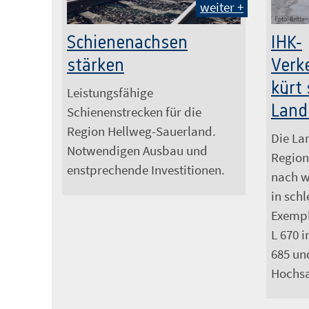
weiter +
Thomas Frye / IHK
Foto: Britte
Schienenachsen
IHK-
stärken
Verk
kürt
Leistungsfähige
Land
Schienenstrecken für die
Region Hellweg-Sauerland.
Die La
Notwendigen Ausbau und
Region
enstprechende Investitionen.
nach wi
in sch
Exempl
L 670 i
685 un
Hochsa