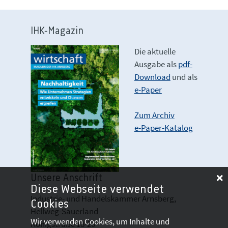
IHK-Magazin
Die aktuelle
Ausgabe als
pdf-
Download
und als
e-Paper
Zum Archiv
e-Paper-Katalog
Unsere Anschrift
Diese Webseite verwendet
Industrie- und Handelskammer Arnsberg,
Cookies
Hellweg-Sauerland
Wir verwenden Cookies, um Inhalte und
Königstraße 18-20