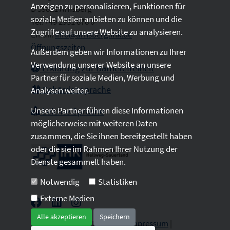
Anzeigen zu personalisieren, Funktionen für
D 59821 Arnsberg
soziale Medien anbieten zu können und die
Tel: +49 2931 878 0
Zugriffe auf unsere Website zu analysieren.
Email:
info@arnsberg.ihk.de
Öffnungszeiten
Außerdem geben wir Informationen zu Ihrer
Verwendung unserer Website an unsere
Erklärung zur Barrierefreiheit
Partner für soziale Medien, Werbung und
Gebärdensprache
Analysen weiter.
Unsere Partner führen diese Informationen
Leichte Sprache
möglicherweise mit weiteren Daten
zusammen, die Sie ihnen bereitgestellt haben
oder die sie im Rahmen Ihrer Nutzung der
Dienste gesammelt haben.
Notwendig
Statistiken
Externe Medien
Alle akzeptieren
Speichern
2026 © All Rights Reserved.
Impressum
|