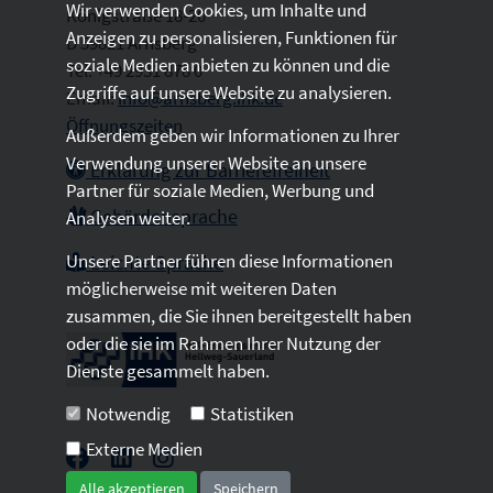
Wir verwenden Cookies, um Inhalte und
Königstraße 18-20
Anzeigen zu personalisieren, Funktionen für
D 59821 Arnsberg
soziale Medien anbieten zu können und die
Tel: +49 2931 878 0
Zugriffe auf unsere Website zu analysieren.
Email:
info@arnsberg.ihk.de
Öffnungszeiten
Außerdem geben wir Informationen zu Ihrer
Verwendung unserer Website an unsere
Erklärung zur Barrierefreiheit
Partner für soziale Medien, Werbung und
Gebärdensprache
Analysen weiter.
Unsere Partner führen diese Informationen
Leichte Sprache
möglicherweise mit weiteren Daten
zusammen, die Sie ihnen bereitgestellt haben
oder die sie im Rahmen Ihrer Nutzung der
Dienste gesammelt haben.
Notwendig
Statistiken
Externe Medien
Alle akzeptieren
Speichern