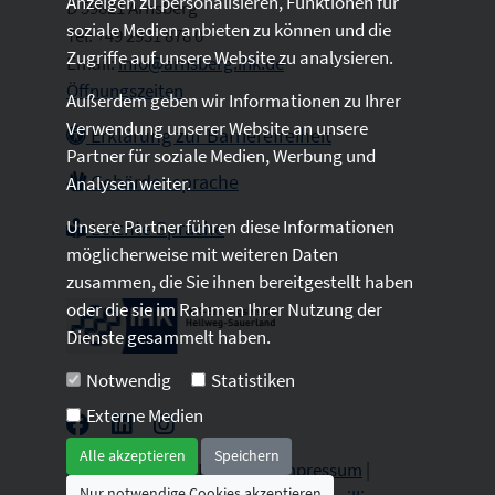
Anzeigen zu personalisieren, Funktionen für
D 59821 Arnsberg
soziale Medien anbieten zu können und die
Tel: +49 2931 878 0
Zugriffe auf unsere Website zu analysieren.
Email:
info@arnsberg.ihk.de
Öffnungszeiten
Außerdem geben wir Informationen zu Ihrer
Verwendung unserer Website an unsere
Erklärung zur Barrierefreiheit
Partner für soziale Medien, Werbung und
Gebärdensprache
Analysen weiter.
Unsere Partner führen diese Informationen
Leichte Sprache
möglicherweise mit weiteren Daten
zusammen, die Sie ihnen bereitgestellt haben
oder die sie im Rahmen Ihrer Nutzung der
Dienste gesammelt haben.
Notwendig
Statistiken
Externe Medien
Alle akzeptieren
Speichern
2026 © All Rights Reserved.
Impressum
|
Nur notwendige Cookies akzeptieren