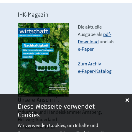
IHK-Magazin
Die aktuelle
Ausgabe als
pdf-
Download
und als
e-Paper
Zum Archiv
e-Paper-Katalog
Unsere Anschrift
Diese Webseite verwendet
Industrie- und Handelskammer Arnsberg,
Cookies
Hellweg-Sauerland
Wir verwenden Cookies, um Inhalte und
Königstraße 18-20