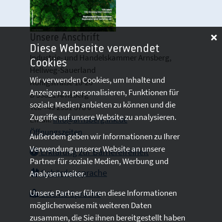
Unsere Anschrift
Diese Webseite verwendet
Industrie- und Handelskammer Arnsberg,
Cookies
Hellweg-Sauerland
Wir verwenden Cookies, um Inhalte und
Königstraße 18-20
Anzeigen zu personalisieren, Funktionen für
D 59821 Arnsberg
soziale Medien anbieten zu können und die
Tel: +49 2931 878 0
Zugriffe auf unsere Website zu analysieren.
Email:
info@arnsberg.ihk.de
Öffnungszeiten
Außerdem geben wir Informationen zu Ihrer
Verwendung unserer Website an unsere
Erklärung zur Barrierefreiheit
Partner für soziale Medien, Werbung und
Gebärdensprache
Analysen weiter.
Unsere Partner führen diese Informationen
Leichte Sprache
möglicherweise mit weiteren Daten
zusammen, die Sie ihnen bereitgestellt haben