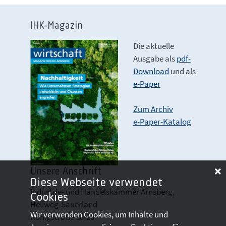
IHK-Magazin
Die aktuelle
Ausgabe als
pdf-
Download
und als
e-Paper
Zum Archiv
e-Paper-Katalog
Unsere Anschrift
Diese Webseite verwendet
Industrie- und Handelskammer Arnsberg,
Cookies
Hellweg-Sauerland
Wir verwenden Cookies, um Inhalte und
Königstraße 18-20