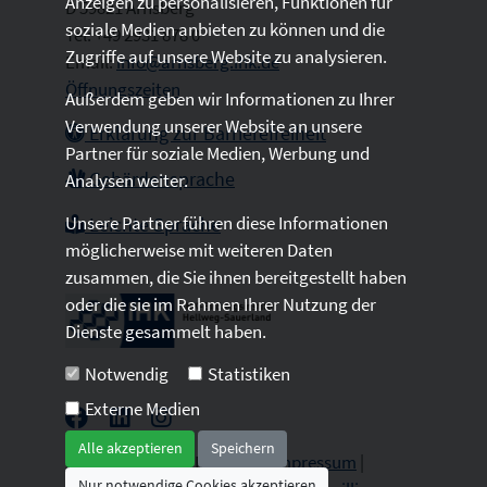
Anzeigen zu personalisieren, Funktionen für
D 59821 Arnsberg
soziale Medien anbieten zu können und die
Tel: +49 2931 878 0
Zugriffe auf unsere Website zu analysieren.
Email:
info@arnsberg.ihk.de
Öffnungszeiten
Außerdem geben wir Informationen zu Ihrer
Verwendung unserer Website an unsere
Erklärung zur Barrierefreiheit
Partner für soziale Medien, Werbung und
Gebärdensprache
Analysen weiter.
Unsere Partner führen diese Informationen
Leichte Sprache
möglicherweise mit weiteren Daten
zusammen, die Sie ihnen bereitgestellt haben
oder die sie im Rahmen Ihrer Nutzung der
Dienste gesammelt haben.
Notwendig
Statistiken
Externe Medien
Alle akzeptieren
Speichern
2026 © All Rights Reserved.
Impressum
|
Nur notwendige Cookies akzeptieren